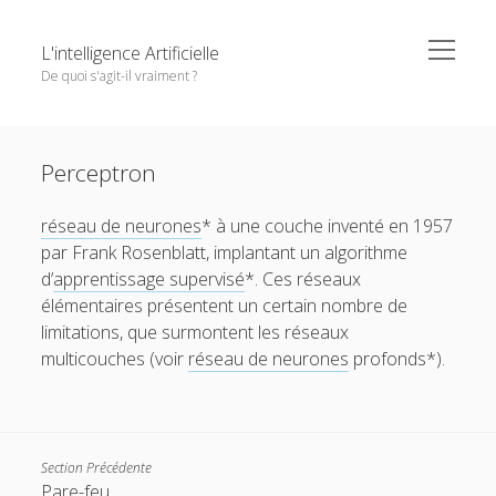
o
L'intelligence Artificielle
p
De quoi s'agit-il vraiment ?
e
n
m
S
e
Objectifs de cet ouvrage
i
n
Except where otherwise noted,
L'intelligence Artificielle -
u
Perceptron
1. L’IA : ambitions et histoire
d
De quoi s'agit-il vraiment ?
by
GDR IA
is licensed under a
e
o
2. Principaux paradigmes
Creative Commons Attribution-NonCommercial-
réseau de neurones
* à une couche inventé en 1957
b
p
NoDerivatives 4.0 International
License.
e
o
par Frank Rosenblatt, implantant un algorithme
3. L’IA à l’oeuvre
a
n
p
d’
apprentissage supervisé
*. Ces réseaux
r
m
e
o
4. Interfaces entre IA et d’autres disciplines
e
n
élémentaires présentent un certain nombre de
p
n
m
e
o
5. Questions autour de l’IA
limitations, que surmontent les réseaux
u
e
n
p
n
multicouches (voir
réseau de neurones
profonds*).
m
e
Pour conclure
u
e
n
n
m
Glossaire
u
e
n
Quelques références
u
Section Précédente
Contributeurs
Pare-feu