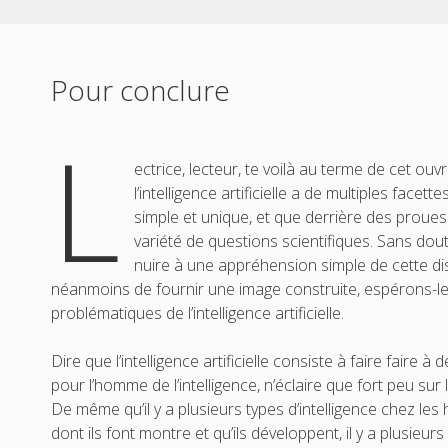
Pour conclure
L
ectrice, lecteur, te voilà au terme de cet o
l’intelligence artificielle a de multiples facet
simple et unique, et que derrière des proues
variété de questions scientifiques. Sans doute
nuire à une appréhension simple de cette dis
néanmoins de fournir une image construite, espérons-le 
problématiques de l’intelligence artificielle.
Dire que l’intelligence artificielle consiste à faire fair
pour l’homme de l’intelligence, n’éclaire que fort peu su
De même qu’il y a plusieurs types d’intelligence chez les
dont ils font montre et qu’ils développent, il y a plusieurs 