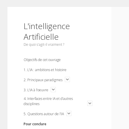
L'intelligence
Artificielle
De quoi s'agit-il vraiment ?
Objectifs de cet ouvrage
1. L’IA : ambitions et histoire
o
2. Principaux paradigmes
p
e
o
3. L’IA à l’oeuvre
n
p
m
4. Interfaces entre IA et d’autres
e
e
n
o
disciplines
n
m
p
u
e
e
o
5. Questions autour de l’IA
n
n
p
u
m
e
Pour conclure
e
n