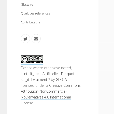
n
m
Glossaire
u
e
n
Quelques références
u
Contributeurs
t
e
w
m
i
a
S
t
i
i
Except where otherwise noted,
L'intelligence Artificielle - De quoi
t
l
d
s'agit-il vraiment ?
by
GDR IA
is
e
licensed under a
Creative Commons
e
Attribution-NonCommercial-
r
b
NoDerivatives 4.0 International
License.
a