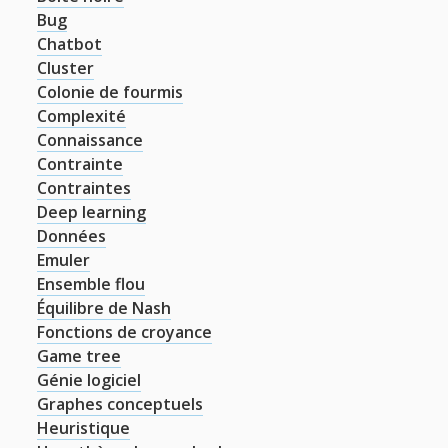
Bug
Chatbot
t
e
Cluster
w
m
Colonie de fourmis
Complexité
i
a
Connaissance
t
i
Contrainte
Contraintes
t
l
Deep learning
e
Données
Emuler
r
Ensemble flou
Équilibre de Nash
Fonctions de croyance
Game tree
Génie logiciel
Graphes conceptuels
Heuristique