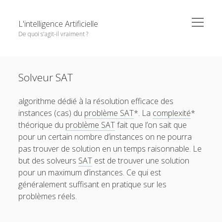
o
L'intelligence Artificielle
p
De quoi s'agit-il vraiment ?
e
n
m
S
e
Objectifs de cet ouvrage
i
n
Except where otherwise noted,
L'intelligence Artificielle -
u
Solveur SAT
1. L’IA : ambitions et histoire
d
De quoi s'agit-il vraiment ?
by
GDR IA
is licensed under a
e
o
2. Principaux paradigmes
Creative Commons Attribution-NonCommercial-
algorithme dédié à la résolution efficace des
b
p
NoDerivatives 4.0 International
License.
e
o
instances (cas) du
problème SAT
*. La
complexité
*
3. L’IA à l’oeuvre
a
n
p
théorique du
problème SAT
fait que l’on sait que
r
m
e
o
4. Interfaces entre IA et d’autres disciplines
e
n
pour un certain nombre d’instances on ne pourra
p
n
m
e
o
5. Questions autour de l’IA
pas trouver de solution en un temps raisonnable. Le
u
e
n
p
n
but des solveurs
SAT
est de trouver une solution
m
e
Pour conclure
u
e
n
pour un maximum d’instances. Ce qui est
n
m
Glossaire
généralement suffisant en pratique sur les
u
e
n
problèmes réels.
Quelques références
u
Contributeurs