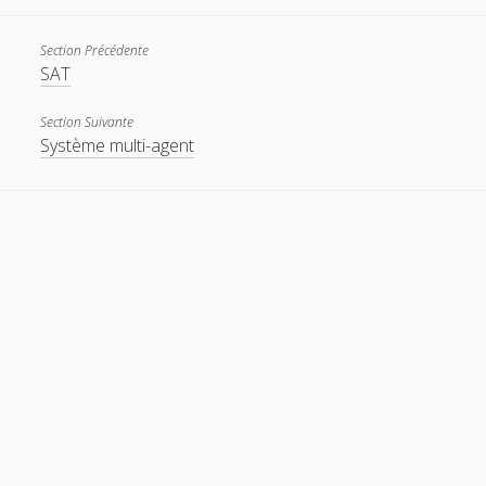
t
e
Section Précédente
SAT
w
m
Section Suivante
i
a
Système multi-agent
t
i
t
l
e
r