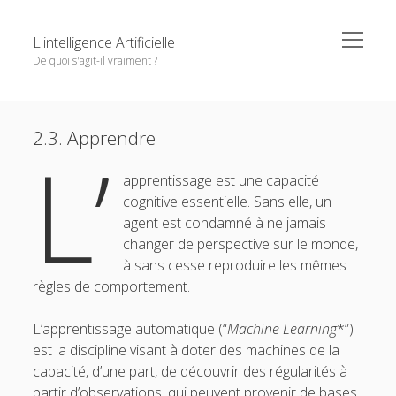
o
L'intelligence Artificielle
p
De quoi s'agit-il vraiment ?
e
u
n
n
m
S
e
e
Objectifs de cet ouvrage
m
i
n
n
Except where otherwise noted,
L'intelligence Artificielle -
u
2.3. Apprendre
1. L’IA : ambitions et histoire
d
e
L’
De quoi s'agit-il vraiment ?
by
GDR IA
is licensed under a
p
e
2. Principaux paradigmes
o
Creative Commons Attribution-NonCommercial-
apprentissage est une capacité
b
NoDerivatives 4.0 International
License.
cognitive essentielle. Sans elle, un
2.1. Représenter l’information
a
agent est condamné à ne jamais
r
2.2. Raisonner, décider
changer de perspective sur le monde,
2.3. Apprendre
à sans cesse reproduire les mêmes
règles de comportement.
2.4. Résoudre
o
3. L’IA à l’oeuvre
L’apprentissage automatique (“
Machine Learning
*”)
p
est la discipline visant à doter des machines de la
e
o
4. Interfaces entre IA et d’autres disciplines
n
p
capacité, d’une part, de découvrir des régularités à
m
e
o
5. Questions autour de l’IA
partir d’observations, qui peuvent provenir de bases
e
n