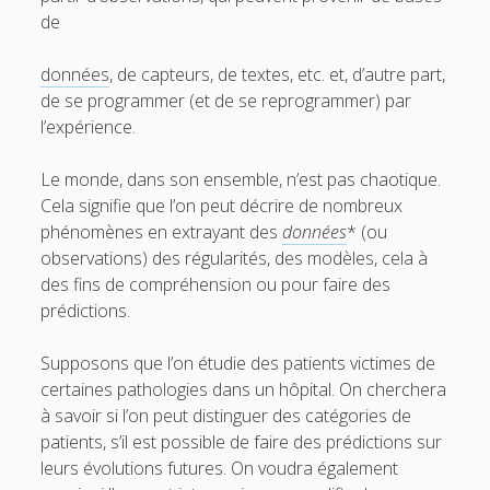
p
n
m
de
e
Pour conclure
u
e
n
n
m
Glossaire
u
données
, de capteurs, de textes, etc. et, d’autre part,
e
n
de se programmer (et de se reprogrammer) par
Quelques références
u
l’expérience.
Contributeurs
Le monde, dans son ensemble, n’est pas chaotique.
Cela signifie que l’on peut décrire de nombreux
t
e
phénomènes en extrayant des
données
* (ou
w
m
observations) des régularités, des modèles, cela à
des fins de compréhension ou pour faire des
i
a
prédictions.
t
i
Supposons que l’on étudie des patients victimes de
t
l
certaines pathologies dans un hôpital. On cherchera
e
à savoir si l’on peut distinguer des catégories de
patients, s’il est possible de faire des prédictions sur
r
leurs évolutions futures. On voudra également