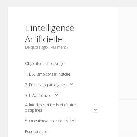
L'intelligence
Artificielle
De quoi s'agit-il vraiment ?
Objectifs de cet ouvrage
1. L’IA : ambitions et histoire
o
2. Principaux paradigmes
p
e
o
3. L’IA à l’oeuvre
n
p
m
4. Interfaces entre IA et d’autres
e
e
n
o
disciplines
n
m
p
u
e
e
o
5. Questions autour de l’IA
n
n
p
u
m
e
Pour conclure
e
n