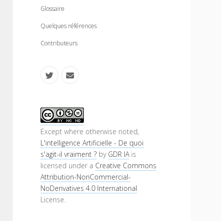
n
m
Glossaire
u
e
n
Quelques références
u
Contributeurs
t
e
w
m
i
a
S
t
i
i
Except where otherwise noted,
L'intelligence Artificielle - De quoi
t
l
d
s'agit-il vraiment ?
by
GDR IA
is
e
licensed under a
Creative Commons
e
Attribution-NonCommercial-
r
b
NoDerivatives 4.0 International
License.
a