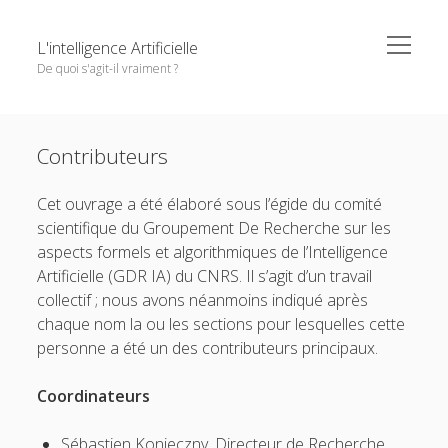
o
L'intelligence Artificielle
p
De quoi s'agit-il vraiment ?
e
n
m
S
e
Objectifs de cet ouvrage
i
n
Except where otherwise noted,
L'intelligence Artificielle -
u
Contributeurs
1. L’IA : ambitions et histoire
d
De quoi s'agit-il vraiment ?
by
GDR IA
is licensed under a
e
o
2. Principaux paradigmes
Creative Commons Attribution-NonCommercial-
Cet ouvrage a été élaboré sous l’égide du comité
b
p
NoDerivatives 4.0 International
License.
e
o
scientifique du Groupement De Recherche sur les
3. L’IA à l’oeuvre
a
n
p
aspects formels et algorithmiques de l’Intelligence
r
m
e
o
4. Interfaces entre IA et d’autres disciplines
e
n
Artificielle (GDR IA) du CNRS. Il s’agit d’un travail
p
n
m
e
o
5. Questions autour de l’IA
collectif ; nous avons néanmoins indiqué après
u
e
n
p
n
chaque nom la ou les sections pour lesquelles cette
m
e
Pour conclure
u
e
n
personne a été un des contributeurs principaux.
n
m
Glossaire
u
e
n
Coordinateurs
Quelques références
u
Contributeurs
Sébastien Konieczny. Directeur de Recherche