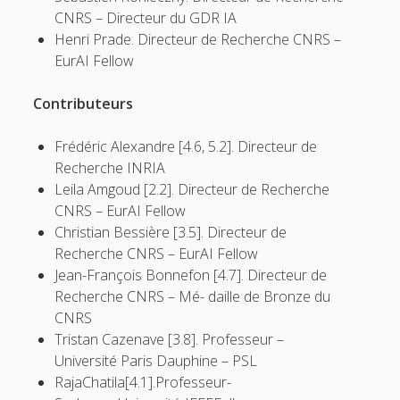
CNRS – Directeur du GDR IA
Henri Prade. Directeur de Recherche CNRS –
t
e
EurAI Fellow
w
m
Contributeurs
i
a
t
i
Frédéric Alexandre [4.6, 5.2]. Directeur de
Recherche INRIA
t
l
Leila Amgoud [2.2]. Directeur de Recherche
e
CNRS – EurAI Fellow
Christian Bessière [3.5]. Directeur de
r
Recherche CNRS – EurAI Fellow
Jean-François Bonnefon [4.7]. Directeur de
Recherche CNRS – Mé- daille de Bronze du
CNRS
Tristan Cazenave [3.8]. Professeur –
Université Paris Dauphine – PSL
RajaChatila[4.1].Professeur-