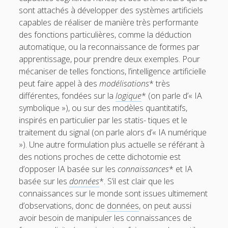
sont attachés à développer des systèmes artificiels
5.5. IA et éthique
capables de réaliser de manière très performante
Pour conclure
des fonctions particulières, comme la déduction
automatique, ou la reconnaissance de formes par
Glossaire
apprentissage, pour prendre deux exemples. Pour
Quelques références
mécaniser de telles fonctions, l’intelligence artificielle
peut faire appel à des
modélisations
* très
Contributeurs
différentes, fondées sur la
logique
* (on parle d’« IA
symbolique »), ou sur des modèles quantitatifs,
t
e
inspirés en particulier par les statis- tiques et le
w
m
traitement du signal (on parle alors d’« IA numérique
»). Une autre formulation plus actuelle se référant à
i
a
des notions proches de cette dichotomie est
t
i
d’opposer IA basée sur les
connaissances
* et IA
basée sur les
données
*. S’il est clair que les
t
l
connaissances sur le monde sont issues ultimement
e
d’observations, donc de
données
, on peut aussi
avoir besoin de manipuler les connaissances de
r