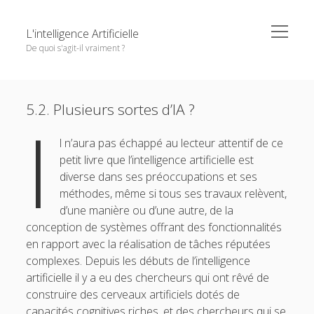
o
L'intelligence Artificielle
p
De quoi s'agit-il vraiment ?
e
n
m
S
e
Objectifs de cet ouvrage
i
n
Except where otherwise noted,
L'intelligence Artificielle -
u
5.2. Plusieurs sortes d’IA ?
1. L’IA : ambitions et histoire
d
I
De quoi s'agit-il vraiment ?
by
GDR IA
is licensed under a
e
u
o
2. Principaux paradigmes
Creative Commons Attribution-NonCommercial-
n
l n’aura pas échappé au lecteur attentif de ce
b
p
e
NoDerivatives 4.0 International
License.
e
o
petit livre que l’intelligence artificielle est
3. L’IA à l’oeuvre
a
m
n
p
n
diverse dans ses préoccupations et ses
r
m
e
o
4. Interfaces entre IA et d’autres disciplines
e
e
n
méthodes, même si tous ses travaux relèvent,
p
p
n
m
e
5. Questions autour de l’IA
o
d’une manière ou d’une autre, de la
u
e
n
n
conception de systèmes offrant des fonctionnalités
m
5.1. Un algorithme = une intelligence artificielle ?
u
e
en rapport avec la réalisation de tâches réputées
n
5.2. Plusieurs sortes d’IA ?
complexes. Depuis les débuts de l’intelligence
u
artificielle il y a eu des chercheurs qui ont rêvé de
5.3. L’IA change nos vies
construire des cerveaux artificiels dotés de
5.4. La machine devient plus intelligente que l’homme
capacités cognitives riches, et des chercheurs qui se