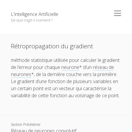
o
L'intelligence Artificielle
p
De quoi s'agit-il vraiment ?
e
n
m
S
e
Objectifs de cet ouvrage
i
n
Except where otherwise noted,
L'intelligence Artificielle -
u
Rétropropagation du gradient
1. L’IA : ambitions et histoire
d
De quoi s'agit-il vraiment ?
by
GDR IA
is licensed under a
e
o
2. Principaux paradigmes
Creative Commons Attribution-NonCommercial-
méthode statistique utilisée pour calculer le gradient
b
p
NoDerivatives 4.0 International
License.
e
o
de l’erreur pour chaque
neurone
* d’un
réseau de
3. L’IA à l’oeuvre
a
n
p
neurones
*, de la dernière couche vers la première.
r
m
e
o
4. Interfaces entre IA et d’autres disciplines
e
n
Le gradient d’une fonction de plusieurs variables en
p
n
m
e
o
5. Questions autour de l’IA
un certain point est un vecteur qui caractérise la
u
e
n
p
n
variabilité de cette fonction au voisinage de ce point.
m
e
Pour conclure
u
e
n
n
m
Glossaire
u
e
n
Quelques références
u
Section Précédente
Contributeurs
Réseau de neurones convolutif