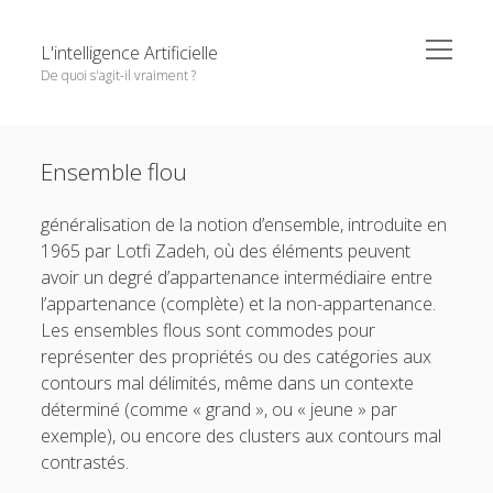
o
L'intelligence Artificielle
p
De quoi s'agit-il vraiment ?
e
n
m
S
e
Objectifs de cet ouvrage
i
n
Except where otherwise noted,
L'intelligence Artificielle -
u
Ensemble flou
1. L’IA : ambitions et histoire
d
De quoi s'agit-il vraiment ?
by
GDR IA
is licensed under a
e
o
2. Principaux paradigmes
Creative Commons Attribution-NonCommercial-
généralisation de la notion d’ensemble, introduite en
b
p
NoDerivatives 4.0 International
License.
e
o
1965 par Lotfi Zadeh, où des éléments peuvent
3. L’IA à l’oeuvre
a
n
p
avoir un degré d’appartenance intermédiaire entre
r
m
e
o
4. Interfaces entre IA et d’autres disciplines
e
n
l’appartenance (complète) et la non-appartenance.
p
n
m
e
o
5. Questions autour de l’IA
Les ensembles flous sont commodes pour
u
e
n
p
n
représenter des propriétés ou des catégories aux
m
e
Pour conclure
u
e
n
contours mal délimités, même dans un contexte
n
m
Glossaire
déterminé (comme « grand », ou « jeune » par
u
e
n
exemple), ou encore des clusters aux contours mal
Quelques références
u
contrastés.
Contributeurs