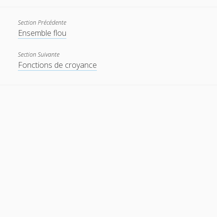
t
e
Section Précédente
Ensemble flou
w
m
Section Suivante
i
a
Fonctions de croyance
t
i
t
l
e
r