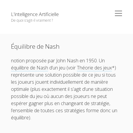
o
L'intelligence Artificielle
p
De quoi s'agit-il vraiment ?
e
n
m
S
e
Objectifs de cet ouvrage
i
n
Except where otherwise noted,
L'intelligence Artificielle -
u
Équilibre de Nash
1. L’IA : ambitions et histoire
d
De quoi s'agit-il vraiment ?
by
GDR IA
is licensed under a
e
o
2. Principaux paradigmes
Creative Commons Attribution-NonCommercial-
notion proposée par John Nash en 1950. Un
b
p
NoDerivatives 4.0 International
License.
e
o
équilibre de Nash
d’un jeu (voir
Théorie des jeux
*)
3. L’IA à l’oeuvre
a
n
p
représente une solution possible de ce jeu si tous
r
m
e
o
4. Interfaces entre IA et d’autres disciplines
e
n
les joueurs jouent individuellement de manière
p
n
m
e
o
5. Questions autour de l’IA
optimale (plus exactement il s’agit d’une situation
u
e
n
p
n
possible du jeu où aucun des joueurs ne peut
m
e
Pour conclure
u
e
n
espérer gagner plus en changeant de stratégie,
n
m
Glossaire
l’ensemble de toutes ces stratégies forme donc un
u
e
n
équilibre).
Quelques références
u
Contributeurs