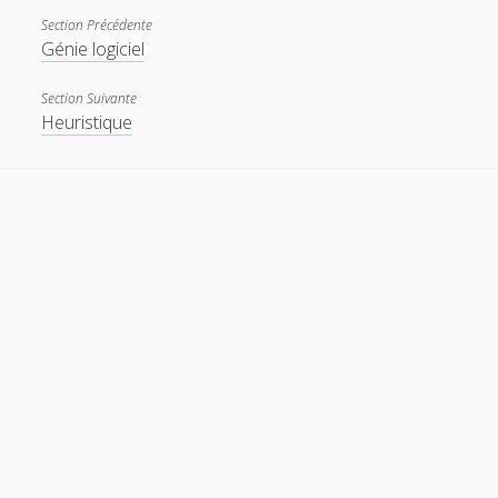
Section Précédente
Génie logiciel
t
e
w
m
Section Suivante
Heuristique
i
a
t
i
t
l
e
r