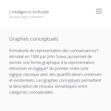
o
L'intelligence Artificielle
p
De quoi s'agit-il vraiment ?
e
n
m
S
e
Objectifs de cet ouvrage
i
n
Except where otherwise noted,
L'intelligence Artificielle -
u
Graphes conceptuels
1. L’IA : ambitions et histoire
d
De quoi s'agit-il vraiment ?
by
GDR IA
is licensed under a
e
o
2. Principaux paradigmes
Creative Commons Attribution-NonCommercial-
formalisme de représentation des connaissances*,
b
p
NoDerivatives 4.0 International
License.
e
o
introduit en 1984 par John Sowa, qui permet de
3. L’IA à l’oeuvre
a
n
p
donner une forme graphique à la représentation
r
m
e
o
4. Interfaces entre IA et d’autres disciplines
e
n
d’énoncés en
logique
* du premier ordre (une
p
n
m
e
o
5. Questions autour de l’IA
logique
classique avec des quantificateurs universels
u
e
n
p
n
et existentiels). Les
graphes conceptuels
permettent
m
e
Pour conclure
u
e
n
la description de réseaux sémantiques entre
n
m
Glossaire
catégories conceptuelles.
u
e
n
Quelques références
u
Contributeurs