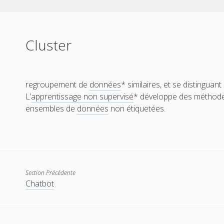
Cluster
regroupement de
données
* similaires, et se distingua
L’
apprentissage non supervisé
* développe des méthode
ensembles de
données
non étiquetées.
Section Précédente
Chatbot