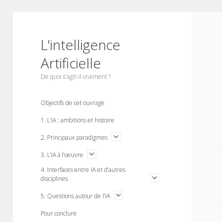
L'intelligence
Artificielle
De quoi s'agit-il vraiment ?
Objectifs de cet ouvrage
1. L’IA : ambitions et histoire
o
2. Principaux paradigmes
p
e
o
3. L’IA à l’oeuvre
n
p
m
4. Interfaces entre IA et d’autres
e
e
n
o
disciplines
n
m
p
u
e
e
o
5. Questions autour de l’IA
n
n
p
u
m
e
Pour conclure
e
n