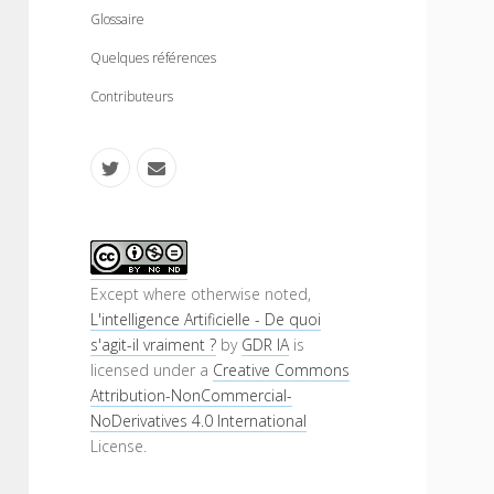
n
m
Glossaire
u
e
n
Quelques références
u
Contributeurs
t
e
w
m
i
a
S
t
i
i
Except where otherwise noted,
L'intelligence Artificielle - De quoi
t
l
d
s'agit-il vraiment ?
by
GDR IA
is
e
licensed under a
Creative Commons
e
Attribution-NonCommercial-
r
b
NoDerivatives 4.0 International
License.
a