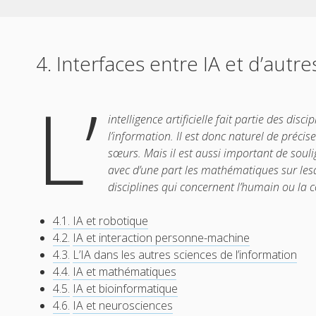
4. Interfaces entre IA et d’autre
L’
intelligence artificielle fait partie des disc
l’information. Il est donc naturel de précis
sœurs. Mais il est aussi important de souligne
avec d’une part les mathématiques sur lesque
disciplines qui concernent l’humain ou
la 
4.1. IA et robotique
4.2.
IA et interaction personne-machine
4.3.
L’IA dans les autres sciences de l’information
4.4.
IA et mathématiques
4.5.
IA et bioinformatique
4.6.
IA et neurosciences