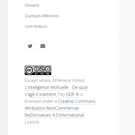
n
m
Glossaire
u
e
n
Quelques références
u
Contributeurs
t
e
w
m
i
a
S
t
i
i
Except where otherwise noted,
L'intelligence Artificielle - De quoi
t
l
d
s'agit-il vraiment ?
by
GDR IA
is
e
licensed under a
Creative Commons
e
Attribution-NonCommercial-
r
b
NoDerivatives 4.0 International
License.
a