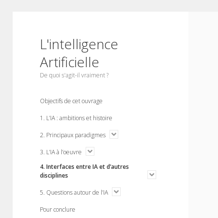
L'intelligence
Artificielle
De quoi s'agit-il vraiment ?
Objectifs de cet ouvrage
1. L’IA : ambitions et histoire
o
2. Principaux paradigmes
p
e
o
3. L’IA à l’oeuvre
n
p
m
4. Interfaces entre IA et d’autres
e
e
n
o
disciplines
n
m
p
u
e
e
o
5. Questions autour de l’IA
n
n
p
u
m
e
Pour conclure
e
n