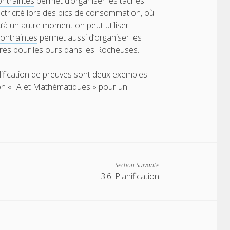
ntraintes
permet d’organiser les tâches
lectricité lors des pics de consommation, où
qu’à un autre moment on peut utiliser
ontraintes
permet aussi d’organiser les
ires pour les ours dans les Rocheuses.
lification de preuves sont deux exemples
ion « IA et Mathématiques » pour un
Section Suivante
3.6. Planification