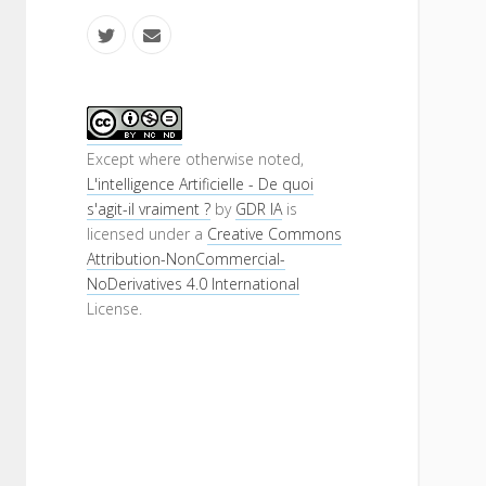
t
e
w
m
i
a
S
t
i
i
Except where otherwise noted,
L'intelligence Artificielle - De quoi
t
l
d
s'agit-il vraiment ?
by
GDR IA
is
e
licensed under a
Creative Commons
e
Attribution-NonCommercial-
r
b
NoDerivatives 4.0 International
License.
a
r