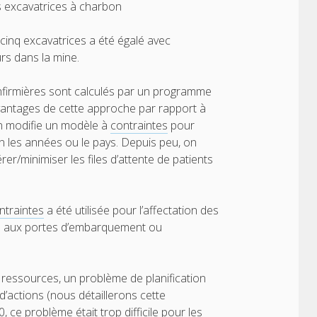
s excavatrices à charbon
inq excavatrices a été égalé avec
rs dans la mine.
infirmières sont calculés par un programme
vantages de cette approche par rapport à
 on modifie un modèle à
contraintes
pour
on les années ou le pays. Depuis peu, on
er/minimiser les files d’attente de patients
ntraintes
a été utilisée pour l’affectation des
ons aux portes d’embarquement ou
/ ressources, un problème de planification
’actions (nous détaillerons cette
 ce problème était trop difficile pour les