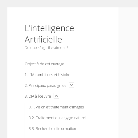
L'intelligence
Artificielle
De quoi s'agit-il vraiment ?
u
Objectifs de cet ouvrage
n
e
1. L’IA : ambitions et histoire
m
n
o
2. Principaux paradigmes
e
p
p
e
o
3. L’IA à l’oeuvre
n
m
3.1. Vision et traitement d’images
e
n
3.2. Traitement du langage naturel
u
3.3. Recherche d’information