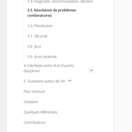
3.4. Diagnostic, recommandation, décision
3.5. Résolution de problèmes
combinatoires
3.6. Planification
3.7. Sécurité
3.8. Jeux
3.9. IA et créativité
4. Interfaces entre IA et d’autres
o
disciplines
p
e
o
5. Questions autour de l’IA
n
p
m
e
Pour conclure
e
n
n
m
Glossaire
u
e
n
Quelques références
u
Contributeurs