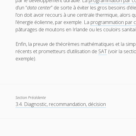
par le développement durable. La
programmation par co
d’un “
data center
” de sorte à éviter les gros besoins d’é
l’on doit avoir recours à une centrale thermique, alors 
l’énergie éolienne, par exemple. La
programmation par c
pâturages de moutons en Irlande ou les couloirs sanita
Enfin, la preuve de théorèmes mathématiques et la simp
récents et prometteurs d’utilisation de
SAT
(voir la sect
exemple).
Section Précédente
3.4. Diagnostic, recommandation, décision