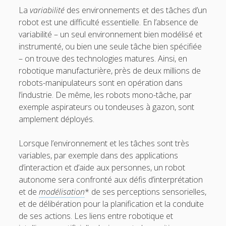
La
variabilité
des environnements et des tâches d’un
4.6. IA et neurosciences
robot est une difficulté essentielle. En l’absence de
4.7. IA et psychologie
variabilité – un seul environnement bien modélisé et
instrumenté, ou bien une seule tâche bien spécifiée
4.8. IA et sciences humaines et sociales
– on trouve des technologies matures. Ainsi, en
o
5. Questions autour de l’IA
robotique manufacturière, près de deux millions de
p
e
robots-manipulateurs sont en opération dans
Pour conclure
n
l’industrie. De même, les robots mono-tâche, par
m
Glossaire
e
exemple aspirateurs ou tondeuses à gazon, sont
n
Quelques références
amplement déployés.
u
Contributeurs
Lorsque l’environnement et les tâches sont très
variables, par exemple dans des applications
t
e
d’interaction et d’aide aux personnes, un robot
autonome sera confronté aux défis d’interprétation
w
m
et de
modélisation
* de ses perceptions sensorielles,
i
a
et de délibération pour la planification et la conduite
de ses actions. Les liens entre robotique et
t
i