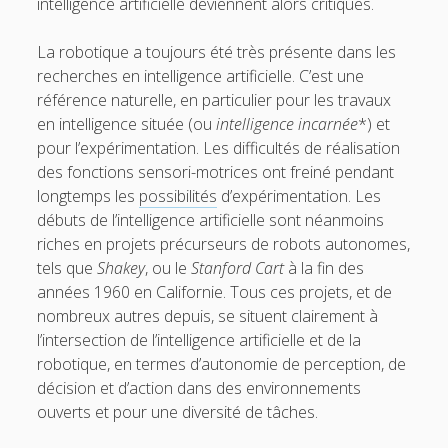
intelligence artificielle deviennent alors critiques.
t
l
La robotique a toujours été très présente dans les
e
recherches en intelligence artificielle. C’est une
r
référence naturelle, en particulier pour les travaux
en intelligence située (ou
intelligence incarnée
*) et
pour l’expérimentation. Les difficultés de réalisation
des fonctions sensori-motrices ont freiné pendant
longtemps les
possibilités
d’expérimentation. Les
débuts de l’intelligence artificielle sont néanmoins
riches en projets précurseurs de robots autonomes,
tels que
Shakey
, ou le
Stanford Cart
à la fin des
années 1960 en Californie. Tous ces projets, et de
nombreux autres depuis, se situent clairement à
l’intersection de l’intelligence artificielle et de la
robotique, en termes d’autonomie de perception, de
décision et d’action dans des environnements
ouverts et pour une diversité de tâches.