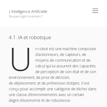
o
L'intelligence Artificielle
p
De quoi s'agit-il vraiment ?
e
n
m
S
e
Objectifs de cet ouvrage
i
n
Except where otherwise noted,
L'intelligence Artificielle -
u
u
4.1. IA et robotique
1. L’IA : ambitions et histoire
d
U
n
De quoi s'agit-il vraiment ?
by
GDR IA
is licensed under a
e
e
o
2. Principaux paradigmes
Creative Commons Attribution-NonCommercial-
m
n robot est une machine composée
b
p
n
NoDerivatives 4.0 International
License.
e
o
d’actionneurs, de capteurs, de
3. L’IA à l’oeuvre
a
e
n
p
p
moyens de communication et de
r
m
e
4. Interfaces entre IA et d’autres disciplines
o
e
n
calcul qui lui assurent des capacités
n
m
4.1. IA et robotique
de perception de son état et de son
u
e
n
environnement, de
prise de décision
,
4.2. IA et interaction personne-machine
u
de
déplacement
, et de
préhension
d’objets. Il est
4.3. L’IA dans les autres sciences de l’information
conçu pour accomplir une catégorie de
tâches
dans
une classe
d’environnements
avec un certain
4.4. IA et mathématiques
degré
d’autonomie
et de robustesse.
4.5. IA et bioinformatique