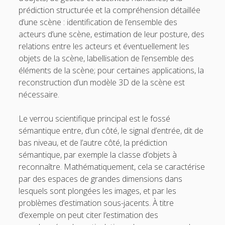
prédiction structurée et la compréhension détaillée
3.7. Sécurité
d’une scène : identification de l’ensemble des
3.8. Jeux
acteurs d’une scène, estimation de leur posture, des
relations entre les acteurs et éventuellement les
3.9. IA et créativité
objets de la scène, labellisation de l’ensemble des
o
4. Interfaces entre IA et d’autres disciplines
éléments de la scène; pour certaines applications, la
p
e
reconstruction d’un modèle 3D de la scène est
o
5. Questions autour de l’IA
n
p
nécessaire.
m
e
Pour conclure
e
n
n
m
Glossaire
Le verrou scientifique principal est le fossé
u
e
sémantique entre, d’un côté, le signal d’entrée, dit de
n
Quelques références
u
bas niveau, et de l’autre côté, la prédiction
Contributeurs
sémantique, par exemple la classe d’objets à
reconnaître. Mathématiquement, cela se caractérise
par des espaces de grandes dimensions dans
t
e
lesquels sont plongées les images, et par les
w
m
problèmes d’estimation sous-jacents. À titre
d’exemple on peut citer l’estimation des
i
a