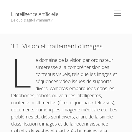
o
L'intelligence Artificielle
p
De quoi s'agit-il vraiment ?
e
n
m
S
u
e
Objectifs de cet ouvrage
n
i
n
e
Except where otherwise noted,
L'intelligence Artificielle -
u
3.1. Vision et traitement d’images
1. L’IA : ambitions et histoire
d
L
m
De quoi s'agit-il vraiment ?
by
GDR IA
is licensed under a
n
e
o
2. Principaux paradigmes
e
Creative Commons Attribution-NonCommercial-
e domaine de la vision par ordinateur
b
p
p
NoDerivatives 4.0 International
License.
e
s’intéresse à la compréhension des
3. L’IA à l’oeuvre
o
a
n
contenus visuels, tels que les images et
r
m
3.1. Vision et traitement d’images
e
séquences vidéo issues de supports
n
3.2. Traitement du langage naturel
divers: caméras embarquées dans les
u
téléphones, robots ou voitures intelligentes,
3.3. Recherche d’information
contenus multimédias (films et journaux télévisés),
3.4. Diagnostic, recommandation, décision
documents numériques, imagerie médicale etc. Les
problèmes étudiés sont divers, allant de la simple
3.5. Résolution de problèmes combinatoires
classification d’images et de la reconnaissance
3.6. Planification
d’objets, de gestes et d’activités humaines, à la