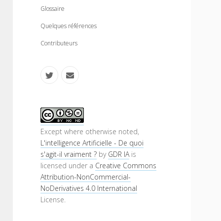
n
m
Glossaire
u
e
n
Quelques références
u
Contributeurs
t
e
w
m
i
a
S
t
i
i
Except where otherwise noted,
L'intelligence Artificielle - De quoi
t
l
d
s'agit-il vraiment ?
by
GDR IA
is
e
licensed under a
Creative Commons
e
Attribution-NonCommercial-
r
b
NoDerivatives 4.0 International
License.
a