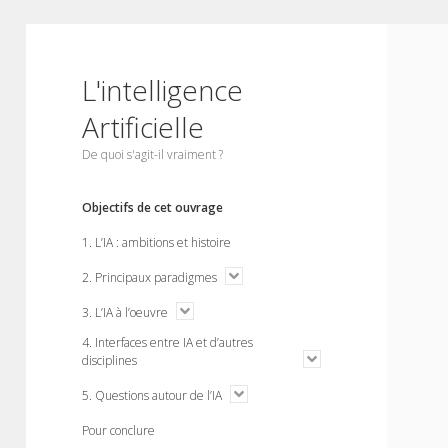
L'intelligence
Artificielle
De quoi s'agit-il vraiment ?
Objectifs de cet ouvrage
1. L’IA : ambitions et histoire
o
2. Principaux paradigmes
p
e
o
3. L’IA à l’oeuvre
n
p
m
4. Interfaces entre IA et d’autres
e
e
n
o
disciplines
n
m
p
u
e
e
o
5. Questions autour de l’IA
n
n
p
u
m
e
Pour conclure
e
n