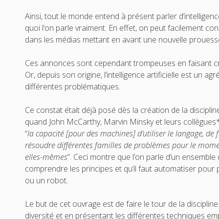
Ainsi, tout le monde entend à présent parler d’intelligence
quoi l’on parle vraiment. En effet, on peut facilement 
dans les médias mettant en avant une nouvelle prouesse de 
Ces annonces sont cependant trompeuses en faisant croire 
Or, depuis son origine, l’intelligence artificielle est un 
différentes problématiques.
Ce constat était déjà posé dès la création de la discipli
quand John McCarthy, Marvin Minsky et leurs collègues*** 
“
la capacité
[pour des machines] d’utiliser le langage, de
résoudre différentes familles de problèmes pour le mome
elles-mêmes
”. Ceci montre que l’on parle d’un ensemble d
comprendre les principes et qu’il faut automatiser pour p
ou un robot.
Le but de cet ouvrage est de faire le tour de la discipline 
diversité et en présentant les différentes techniques em