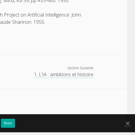
. Mind, vol 59, pp 433-460. 1950.
oject on Artificial Intelligence. John
Claude Shannon. 1955.
Section Suivante
1. L’IA : ambitions et histoire
Non