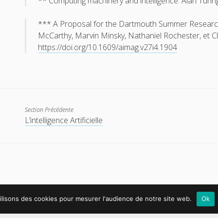
** Computing machinery and intelligence. Alan Turing
*** A Proposal for the Dartmouth Summer Research Pr
McCarthy, Marvin Minsky, Nathaniel Rochester, et 
https://doi.org/10.1609/aimag.v27i4.1904
Section Précédente
L’intelligence Artificielle
ilisons des cookies pour mesurer l'audience de notre site web.
Ok