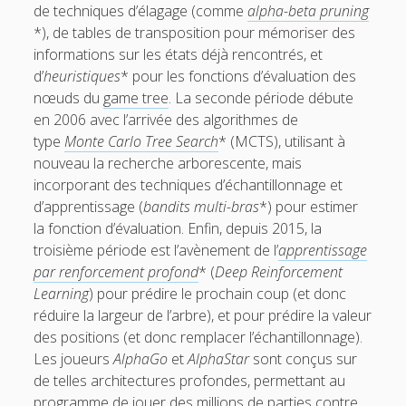
de techniques d’élagage (comme
alpha-beta pruning
*), de tables de transposition pour mémoriser des
informations sur les états déjà rencontrés, et
d’
heuristiques
* pour les fonctions d’évaluation des
nœuds du
game tree
. La seconde période débute
en 2006 avec l’arrivée des algorithmes de
type
Monte Carlo Tree Search
* (MCTS), utilisant à
nouveau la recherche arborescente, mais
incorporant des techniques d’échantillonnage et
d’apprentissage (
bandits multi-bras
*) pour estimer
la fonction d’évaluation. Enfin, depuis 2015, la
troisième période est l’avènement de l’
apprentissage
par renforcement profond
* (
Deep Reinforcement
Learning
) pour prédire le prochain coup (et donc
réduire la largeur de l’arbre), et pour prédire la valeur
des positions (et donc remplacer l’échantillonnage).
Les joueurs
AlphaGo
et
AlphaStar
sont conçus sur
de telles architectures profondes, permettant au
programme de jouer des millions de parties contre