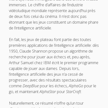
immenses. Le chiffre d’affaires de l’industrie
3.7. Sécurité
vidéoludique mondiale représente aujourd’hui près
3.8. Jeux
de deux fois celui du cinéma. Il n’est donc pas
étonnant que les jeux constituent un domaine phare
3.9. IA et créativité
de l’intelligence artificielle.
o
4. Interfaces entre IA et d’autres disciplines
p
e
En fait, les jeux de plateau font partie des toutes
o
5. Questions autour de l’IA
n
p
premières applications de l’intelligence artificielle: dès
m
e
Pour conclure
e
1950, Claude Shannon propose un algorithme de
n
n
m
Glossaire
recherche pour jouer aux échecs et, peu après,
u
e
Arthur Samuel chez IBM écrit le premier programme
n
Quelques références
u
capable de jouer aux dames. Depuis lors,
Contributeurs
l’intelligence artificielle des jeux n’a cessé de
progresser, avec des résultats spectaculaires
comme
DeepBlue
pour les échecs,
AlphaGo
pour le
t
e
go, et maintenant
AlphaStar
pour
StarCraft
.
w
m
Naturellement, ce résumé n’offre qu’un tour
i
a