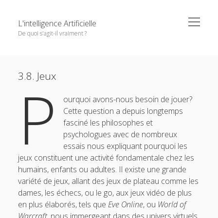
o
L'intelligence Artificielle
p
De quoi s'agit-il vraiment ?
e
n
m
S
u
e
Objectifs de cet ouvrage
n
i
n
e
Except where otherwise noted,
L'intelligence Artificielle -
u
3.8. Jeux
1. L’IA : ambitions et histoire
d
P
m
De quoi s'agit-il vraiment ?
by
GDR IA
is licensed under a
n
e
o
2. Principaux paradigmes
e
Creative Commons Attribution-NonCommercial-
ourquoi avons-nous besoin de jouer?
b
p
p
NoDerivatives 4.0 International
License.
e
Cette question a depuis longtemps
3. L’IA à l’oeuvre
o
a
n
fasciné les philosophes et
r
m
3.1. Vision et traitement d’images
e
psychologues avec de nombreux
n
3.2. Traitement du langage naturel
essais nous expliquant pourquoi les
u
jeux constituent une activité fondamentale chez les
3.3. Recherche d’information
humains, enfants ou adultes. Il existe une grande
3.4. Diagnostic, recommandation, décision
variété de jeux, allant des jeux de plateau comme les
dames, les échecs, ou le go, aux jeux vidéo de plus
3.5. Résolution de problèmes combinatoires
en plus élaborés, tels que
Eve Online
, ou
World of
3.6. Planification
Warcraft
, nous immergeant dans des univers virtuels