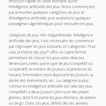
d’horizon rapide du vaste domaine qu’est
t
i
l’intelligence artificielle des jeux. Nous commençons
par présenter quelques catégories de jeux et
t
l
d’intelligence artificielle, puis examinons quelques
e
paradigmes algorithmiques pour résoudre les jeux.
r
Catégories de jeux
. Afin d’appréhender l’intelligence
artificielle des jeux, il est nécessaire de commencer
par regrouper les jeux existants en catégories. Pour
cela, la
théorie des jeux
* offre un cadre formel
permettant de classer les jeux selon diverses
dimensions, telles que le type de jeu (compétitif ou
coopératif), le nombre de joueurs, la présence du
hasard, l’information dont disposent les joueurs, la
durée des événements, etc. La catégorie la plus
connue en intelligence artificielle est celle des jeux
compétitifs à deux joueurs (
zero-sum two-player
games
), dont font partie les jeux d’échecs, de dames
ou de go. Dans ces jeux, définis dès les années