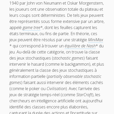
1940 par John von Neumann et Oskar Morgenstern,
les joueurs ont une observation totale du plateau et
leurs coups sont déterministes. De tels jeux peuvent
être représentés sous forme extensive par un arbre,
appelé
game tree
*, dont les feuilles capturent les
états terminaux, ou fins de partie. En théorie, ces
jeux peuvent être résolus par une stratégie
MiniMax
* qui correspond à trouver un
équilibre de Nash
* du
jeu. Au-delà de cette catégorie, on trouve la classe
des jeux stochastiques (
stochastic games
) faisant
intervenir le hasard (comme le backgammon), et plus
généralement la classe des jeux stochastiques à
information partielle (
partially observable stochastic
games
) faisant aussi intervenir des éléments cachés
(comme le poker ou
Civilisation
). Avec l’arrivée des
jeux de stratégie temps-réel (comme
StarCraft
), les
chercheurs en intelligence artificielle ont aujourd’hui
identifié des classes encore plus élaborées,
capturant la durée des actions et l’incertitude sur