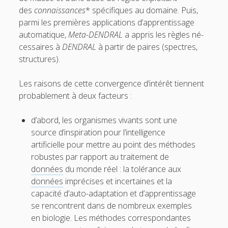
des
connaissances
* spécifiques au domaine. Puis,
4.6. IA et neurosciences
parmi les premières applications d’apprentissage
4.7. IA et psychologie
automatique,
Meta-DENDRAL
a appris les règles né-
cessaires à
DENDRAL
à partir de paires (spectres,
4.8. IA et sciences humaines et sociales
structures).
o
5. Questions autour de l’IA
p
e
Les raisons de cette convergence d’intérêt tiennent
Pour conclure
n
probablement à deux facteurs :
m
Glossaire
e
n
Quelques références
d’abord, les organismes vivants sont une
u
source d’inspiration pour l’intelligence
Contributeurs
artificielle pour mettre au point des méthodes
robustes par rapport au traitement de
t
e
données
du monde réel : la tolérance aux
données
imprécises et incertaines et la
w
m
capacité d’auto-adaptation et d’apprentissage
i
a
se rencontrent dans de nombreux exemples
en biologie. Les méthodes correspondantes
t
i