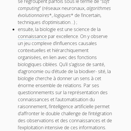
se regroupent parfois sous le terme de “
soft
t
l
computing
” (réseaux neuronaux,
algorithmes
évolutionnaires
*,
logiques
* de l’incertain,
e
techniques d’optimisation…) ;
r
ensuite, la biologie est une science de la
connaissance
par excellence. On y observe
un jeu complexe d’influences causales
contextuelles et hiérarchiquement
organisées, en lien avec des fonctions
biologiques ciblées. Qu’il s’agisse de santé,
d’agronomie ou d’étude de la biodiver- sité, la
biologie cherche à donner un sens à cet
énorme ensemble de relations. Par ses
questionnements sur la représentation des
connaissances et l’automatisation du
raisonnement, l’intelligence artificielle permet
d’affronter le double challenge de l’intégration
des observations et des connaissances et de
l’exploitation intensive de ces informations.