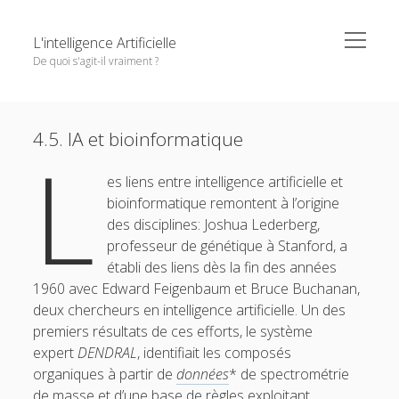
o
L'intelligence Artificielle
p
De quoi s'agit-il vraiment ?
e
n
m
S
e
Objectifs de cet ouvrage
i
n
Except where otherwise noted,
L'intelligence Artificielle -
u
u
4.5. IA et bioinformatique
1. L’IA : ambitions et histoire
d
L
n
De quoi s'agit-il vraiment ?
by
GDR IA
is licensed under a
e
e
o
2. Principaux paradigmes
Creative Commons Attribution-NonCommercial-
m
es liens entre intelligence artificielle et
b
p
n
NoDerivatives 4.0 International
License.
e
o
bioinformatique remontent à l’origine
3. L’IA à l’oeuvre
a
e
n
p
p
des disciplines: Joshua Lederberg,
r
m
e
4. Interfaces entre IA et d’autres disciplines
o
e
n
professeur de génétique à Stanford, a
n
m
4.1. IA et robotique
établi des liens dès la fin des années
u
e
n
1960 avec Edward Feigenbaum et Bruce Buchanan,
4.2. IA et interaction personne-machine
u
deux chercheurs en intelligence artificielle. Un des
4.3. L’IA dans les autres sciences de l’information
premiers résultats de ces efforts, le système
expert
DENDRAL
, identifiait les composés
4.4. IA et mathématiques
organiques à partir de
données
* de spectrométrie
4.5. IA et bioinformatique
de masse et d’une base de règles exploitant