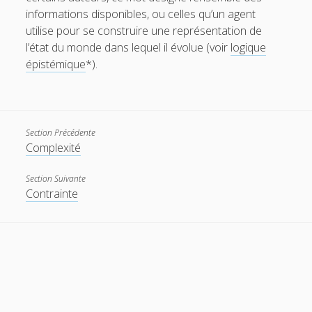
informations disponibles, ou celles qu’un agent
utilise pour se construire une représentation de
t
e
l’état du monde dans lequel il évolue (voir
logique
w
m
épistémique
*).
i
a
t
i
t
l
Section Précédente
Complexité
e
Section Suivante
r
Contrainte