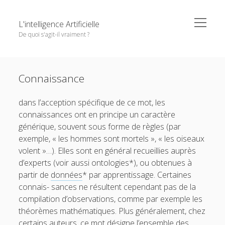
o
L'intelligence Artificielle
p
De quoi s'agit-il vraiment ?
e
n
m
S
e
Objectifs de cet ouvrage
i
n
Except where otherwise noted,
L'intelligence Artificielle -
u
Connaissance
1. L’IA : ambitions et histoire
d
De quoi s'agit-il vraiment ?
by
GDR IA
is licensed under a
e
o
2. Principaux paradigmes
Creative Commons Attribution-NonCommercial-
dans l’acception spécifique de ce mot, les
b
p
NoDerivatives 4.0 International
License.
e
o
connaissances ont en principe un caractère
3. L’IA à l’oeuvre
a
n
p
générique, souvent sous forme de règles (par
r
m
e
o
4. Interfaces entre IA et d’autres disciplines
e
n
exemple, « les hommes sont mortels », « les oiseaux
p
n
m
e
o
5. Questions autour de l’IA
volent »…). Elles sont en général recueillies auprès
u
e
n
p
n
d’experts (voir aussi ontologies*), ou obtenues à
m
e
Pour conclure
u
e
n
partir de
données
* par apprentissage. Certaines
n
m
Glossaire
connais- sances ne résultent cependant pas de la
u
e
n
compilation d’observations, comme par exemple les
Quelques références
u
théorèmes mathématiques. Plus généralement, chez
Contributeurs
certains auteurs, ce mot désigne l’ensemble des