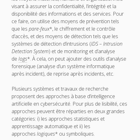
visant à assurer la confidentialité, l’intégrité et la
3.7. Sécurité
disponibilité des informations et des services. Pour
3.8. Jeux
ce faire, on utilise des moyens de prévention tels
que les
pare-feux
*, le chiffrement et le contrôle
3.9. IA et créativité
d’accès, et des moyens de détection tels que les
o
4. Interfaces entre IA et d’autres disciplines
systèmes de détection d’intrusions (
IDS – Intrusion
p
e
Detection System
) et de monitoring et d’analyse
o
5. Questions autour de l’IA
n
p
de
logs
*. À cela, on peut ajouter des outils d’analyse
m
e
Pour conclure
e
forensique (analyse d’un système informatique
n
n
m
Glossaire
après incident), de reprise après incidents, etc.
u
e
n
Quelques références
u
Plusieurs systèmes et travaux de recherche
Contributeurs
proposent des approches à base d’intelligence
artificielle en cybersécurité. Pour plus de lisibilité, ces
approches peuvent être réparties en deux grandes
t
e
catégories: i) les approches statistiques et
w
m
apprentissage automatique et ii) les
approches
logiques
* ou symboliques.
i
a