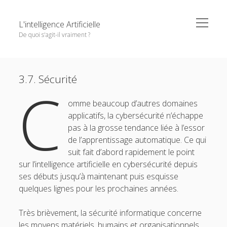
o
L'intelligence Artificielle
p
De quoi s'agit-il vraiment ?
e
n
m
S
u
e
Objectifs de cet ouvrage
n
i
n
e
Except where otherwise noted,
L'intelligence Artificielle -
u
3.7. Sécurité
1. L’IA : ambitions et histoire
d
C
m
De quoi s'agit-il vraiment ?
by
GDR IA
is licensed under a
n
e
o
2. Principaux paradigmes
e
Creative Commons Attribution-NonCommercial-
omme beaucoup d’autres domaines
b
p
p
NoDerivatives 4.0 International
License.
e
applicatifs, la cybersécurité n’échappe
3. L’IA à l’oeuvre
o
a
n
pas à la grosse tendance liée à l’essor
r
m
3.1. Vision et traitement d’images
e
de l’apprentissage automatique. Ce qui
n
3.2. Traitement du langage naturel
suit fait d’abord rapidement le point
u
sur l’intelligence artificielle en cybersécurité depuis
3.3. Recherche d’information
ses débuts jusqu’à maintenant puis esquisse
3.4. Diagnostic, recommandation, décision
quelques lignes pour les prochaines années.
3.5. Résolution de problèmes combinatoires
Très brièvement, la sécurité informatique concerne
3.6. Planification
les moyens matériels, humains et organisationnels