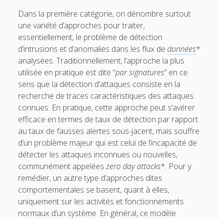
t
i
Dans la première catégorie, on dénombre surtout
une variété d’approches pour traiter,
t
l
essentiellement, le problème de détection
e
d’intrusions et d’anomalies dans les flux de
données
*
analysées. Traditionnellement, l’approche la plus
r
utilisée en pratique est dite “
par signatures
” en ce
sens que la détection d’attaques consiste en la
recherche de traces caractéristiques des attaques
connues. En pratique, cette approche peut s’avérer
efficace en termes de taux de détection par rapport
au taux de fausses alertes sous-jacent, mais souffre
d’un problème majeur qui est celui de l’incapacité de
détecter les attaques inconnues ou nouvelles,
communément appelées
zero day attacks
*. Pour y
remédier, un autre type d’approches dites
comportementales se basent, quant à elles,
uniquement sur les activités et fonctionnements
normaux d’un système. En général, ce modèle