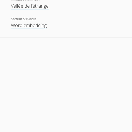
Vallée de l’étrange
t
e
Section Suivante
w
m
Word embedding
i
a
t
i
t
l
e
r