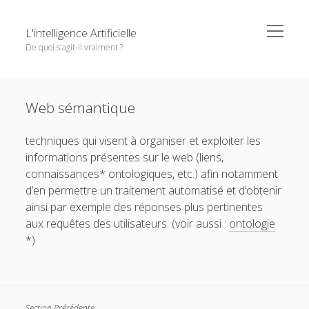
o
L'intelligence Artificielle
p
De quoi s'agit-il vraiment ?
e
n
m
S
e
Objectifs de cet ouvrage
i
n
Except where otherwise noted,
L'intelligence Artificielle -
u
Web sémantique
1. L’IA : ambitions et histoire
d
De quoi s'agit-il vraiment ?
by
GDR IA
is licensed under a
e
o
2. Principaux paradigmes
Creative Commons Attribution-NonCommercial-
techniques qui visent à organiser et exploiter les
b
p
NoDerivatives 4.0 International
License.
e
o
informations présentes sur le web (liens,
3. L’IA à l’oeuvre
a
n
p
connaissances* ontologiques, etc.) afin notamment
r
m
e
o
4. Interfaces entre IA et d’autres disciplines
e
n
d’en permettre un traitement automatisé et d’obtenir
p
n
m
e
o
5. Questions autour de l’IA
ainsi par exemple des réponses plus pertinentes
u
e
n
p
n
aux requêtes des utilisateurs. (voir aussi :
ontologie
m
e
Pour conclure
u
e
n
*)
n
m
Glossaire
u
e
n
Quelques références
u
Contributeurs
Section Précédente