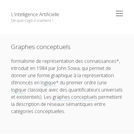
o
L'intelligence Artificielle
p
De quoi s'agit-il vraiment ?
e
n
m
S
e
Objectifs de cet ouvrage
i
n
Except where otherwise noted,
L'intelligence Artificielle -
u
Graphes conceptuels
1. L’IA : ambitions et histoire
d
De quoi s'agit-il vraiment ?
by
GDR IA
is licensed under a
e
o
2. Principaux paradigmes
Creative Commons Attribution-NonCommercial-
formalisme de représentation des connaissances*,
b
p
NoDerivatives 4.0 International
License.
e
o
introduit en 1984 par John Sowa, qui permet de
3. L’IA à l’oeuvre
a
n
p
donner une forme graphique à la représentation
r
m
e
o
4. Interfaces entre IA et d’autres disciplines
e
n
d’énoncés en
logique
* du premier ordre (une
p
n
m
e
o
5. Questions autour de l’IA
logique
classique avec des quantificateurs universels
u
e
n
p
n
et existentiels). Les
graphes conceptuels
permettent
m
e
Pour conclure
u
e
n
la description de réseaux sémantiques entre
n
m
Glossaire
catégories conceptuelles.
u
e
n
Quelques références
u
Contributeurs