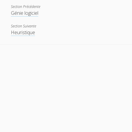
Section Précédente
Génie logiciel
t
e
w
m
Section Suivante
Heuristique
i
a
t
i
t
l
e
r