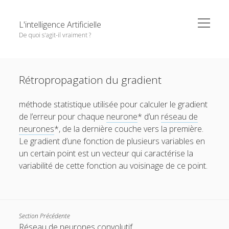
o
L'intelligence Artificielle
p
De quoi s'agit-il vraiment ?
e
n
m
S
e
Objectifs de cet ouvrage
i
n
Except where otherwise noted,
L'intelligence Artificielle -
u
Rétropropagation du gradient
1. L’IA : ambitions et histoire
d
De quoi s'agit-il vraiment ?
by
GDR IA
is licensed under a
e
o
2. Principaux paradigmes
Creative Commons Attribution-NonCommercial-
méthode statistique utilisée pour calculer le gradient
b
p
NoDerivatives 4.0 International
License.
e
o
de l’erreur pour chaque
neurone
* d’un
réseau de
3. L’IA à l’oeuvre
a
n
p
neurones
*, de la dernière couche vers la première.
r
m
e
o
4. Interfaces entre IA et d’autres disciplines
e
n
Le gradient d’une fonction de plusieurs variables en
p
n
m
e
o
5. Questions autour de l’IA
un certain point est un vecteur qui caractérise la
u
e
n
p
n
variabilité de cette fonction au voisinage de ce point.
m
e
Pour conclure
u
e
n
n
m
Glossaire
u
e
n
Quelques références
u
Section Précédente
Contributeurs
Réseau de neurones convolutif