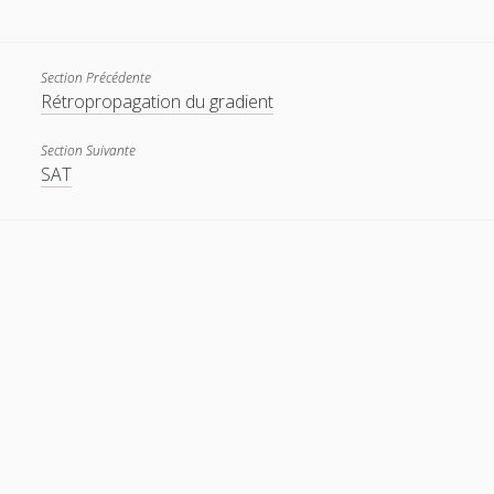
t
e
Section Précédente
w
m
Rétropropagation du gradient
i
a
Section Suivante
t
i
SAT
t
l
e
r