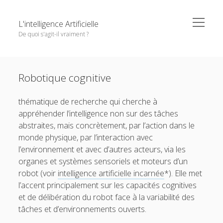
o
L'intelligence Artificielle
p
De quoi s'agit-il vraiment ?
e
n
m
S
e
Objectifs de cet ouvrage
i
n
Except where otherwise noted,
L'intelligence Artificielle -
u
Robotique cognitive
1. L’IA : ambitions et histoire
d
De quoi s'agit-il vraiment ?
by
GDR IA
is licensed under a
e
o
2. Principaux paradigmes
Creative Commons Attribution-NonCommercial-
thématique de recherche qui cherche à
b
p
NoDerivatives 4.0 International
License.
e
o
appréhender l’intelligence non sur des tâches
3. L’IA à l’oeuvre
a
n
p
abstraites, mais concrètement, par l’action dans le
r
m
e
o
4. Interfaces entre IA et d’autres disciplines
e
n
monde physique, par l’interaction avec
p
n
m
e
o
5. Questions autour de l’IA
l’environnement et avec d’autres acteurs, via les
u
e
n
p
n
organes et systèmes sensoriels et moteurs d’un
m
e
Pour conclure
u
e
n
robot (voir
intelligence artificielle incarnée
*). Elle met
n
m
Glossaire
l’accent principalement sur les capacités cognitives
u
e
n
et de délibération du robot face à la variabilité des
Quelques références
u
tâches et d’environnements ouverts.
Contributeurs