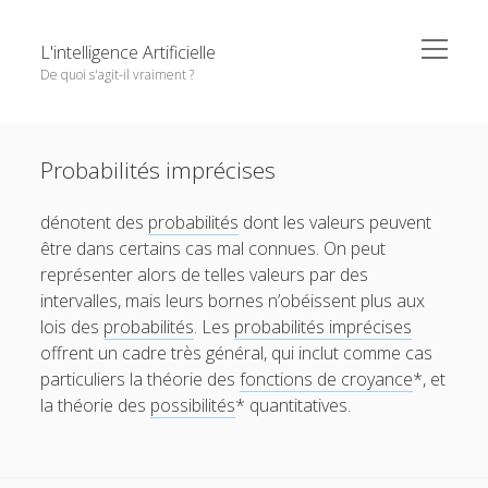
o
L'intelligence Artificielle
p
De quoi s'agit-il vraiment ?
e
n
m
S
e
Objectifs de cet ouvrage
i
n
Except where otherwise noted,
L'intelligence Artificielle -
u
Probabilités imprécises
1. L’IA : ambitions et histoire
d
De quoi s'agit-il vraiment ?
by
GDR IA
is licensed under a
e
o
2. Principaux paradigmes
Creative Commons Attribution-NonCommercial-
dénotent des
probabilités
dont les valeurs peuvent
b
p
NoDerivatives 4.0 International
License.
e
o
être dans certains cas mal connues. On peut
3. L’IA à l’oeuvre
a
n
p
représenter alors de telles valeurs par des
r
m
e
o
4. Interfaces entre IA et d’autres disciplines
e
n
intervalles, mais leurs bornes n’obéissent plus aux
p
n
m
e
o
5. Questions autour de l’IA
lois des
probabilités
. Les
probabilités imprécises
u
e
n
p
n
offrent un cadre très général, qui inclut comme cas
m
e
Pour conclure
u
e
n
particuliers la théorie des
fonctions de croyance
*, et
n
m
Glossaire
la théorie des
possibilités
* quantitatives.
u
e
n
Quelques références
u
Contributeurs